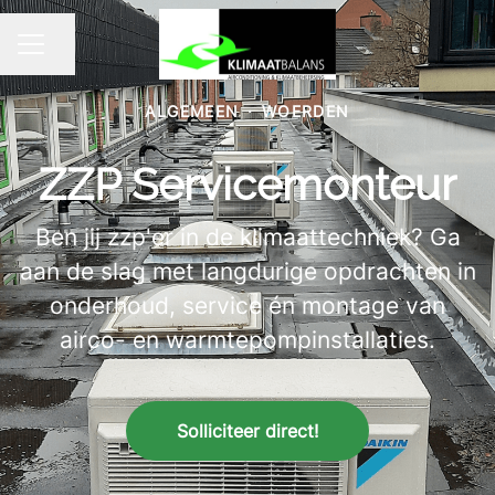
Pagina delen
CARRIÈREMENU
ALGEMEEN
·
WOERDEN
ZZP Servicemonteur
Ben jij zzp'er in de klimaattechniek? Ga
aan de slag met langdurige opdrachten in
onderhoud, service én montage van
airco- en warmtepompinstallaties.
Solliciteer direct!