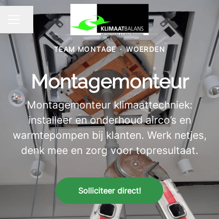
Pagina delen
CARRIÈREMENU
TEAM MONTAGE
·
WOERDEN
Montagemonteur
Montagemonteur klimaattechniek:
installeer en onderhoud airco’s en
warmtepompen bij klanten. Werk netjes,
denk mee en zorg voor topresultaat.
Solliciteer direct!