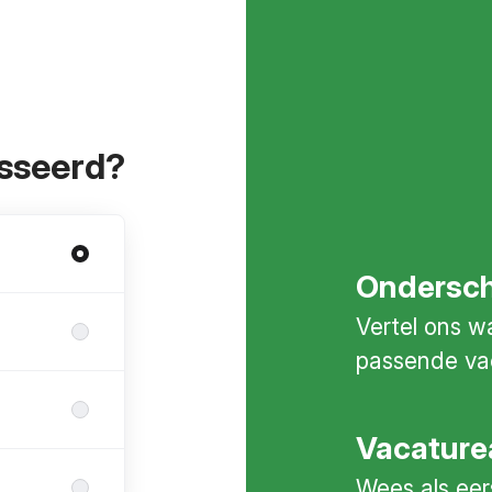
esseerd?
Ondersche
Vertel ons w
passende va
Vacature
Wees als eer